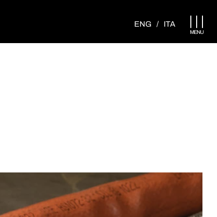
Apri menu
ENG
/
ITA
MENU