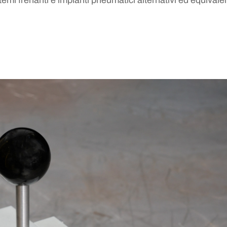
emi frenanti e impianti pneumatici alternativi ed equivalent